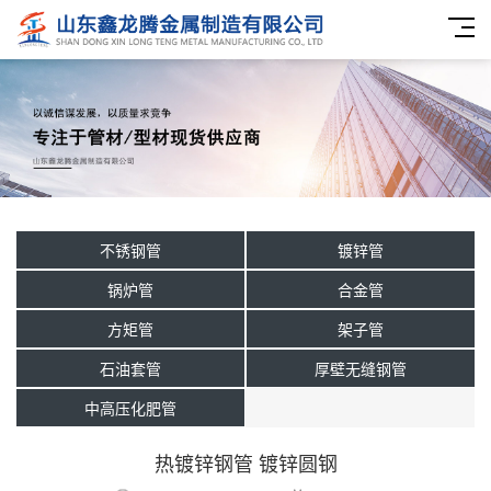
不锈钢管
镀锌管
锅炉管
合金管
方矩管
架子管
石油套管
厚壁无缝钢管
中高压化肥管
热镀锌钢管 镀锌圆钢