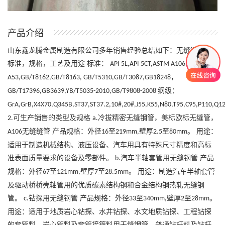
产品介绍
山东鑫龙腾金属制造有限公司多年销售经验总结如下：无缝钢管的
标准，规格，工艺及用途
标准：
API 5L,API 5CT,ASTM A106,ASTM
，
A53,GB/T8162,GB/T8163, GB/T5310,GB/T3087,GB18248
纲级：
GB/T17396,GB3639,YB/T5035-2010,GB/T9808-2008
GrA,GrB,X4X70,Q345B,ST37,ST37.2,10#,20#,J55,K55,N80,T95,C95,P110,Q12
可生产销售的类型及规格
冷拔精密无缝钢管，美标欧标无缝管，
2.
a.
无缝缝管 产品规格：外径
至
壁厚
至
。 用途：
A106
16
219mm,
2.5
80mm
适用于制造机械结构、液压设备、汽车用具有特殊尺寸精度和高标
准表面质量要求的设备及零部件。
汽车半轴套管用无缝钢管 产品
b.
规格：外径
至
壁厚
至
。 用途：制造汽车半轴套管
67
121mm,
7
28.5mm
及驱动桥桥壳轴管用的优质碳素结构钢和合金结构钢热轧无缝钢
管。
钻探用无缝钢管 产品规格：外径
至
壁厚
至
。
c.
33
340mm,
2
28mm
用途：适用于地质岩心钻探、水井钻探、水文地质钻探、工程钻探
的套管料、岩心管料及套管接箍料用无缝钢管，普通钻杆料及钻杆