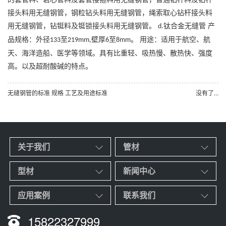
接头料用无缝钢管，钢粒钻头料用无缝钢管，绳索取心钻杆接头料
用无缝钢管，钻铤料及铤锁接头料用无缝钢管。
钛合金无缝管 产
d.
品规格：外径
至
壁厚
至
。 用途：适用于航空、航
133
219mm,
6
8mm
天、海洋造船、医学等领域。具有比重轻、吸热慢、散热快、强度
高。以及超耐酸碱的特点。
无缝钢管的标准 规格 工艺及用途标准
没有了...
关于我们
管材
型材
新闻中心
应用案例
联系我们
15822327999