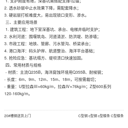
1. 支护刚度有限，深基坑需搭配支撑/拉锚；
2. 透水砂层中止水效果下降，需配套降水；
3. 硬岩层打桩难度大，易出现锁口变形、渗水。
三、主要应用场景
1. 建筑工程：地下室深基坑、承台、电梯井临时支护；
2. 水利河道：围堰筑岛、河道清淤、防洪堤、防渗墙；
3. 市政工程：地铁、管廊、污水管沟、桥梁承台；
4. 港口海洋：码头护岸、航道整治、海洋平台基础；
5. 抢险应急：基坑塌方、堤坝溃口快速加固。
四、常用材质与规格
- 材质：主流Q235B，海洋腐蚀环境用Q355B、耐候钢；
- 长度：6m、9m、12m、15m、18m，可按需裁切；
- 重量：U型拉森Ⅲ≈60kg/m，拉森Ⅳ≈76kg/m；Z型600系列
120‑160kg/m。
20#槽钢送货上门
C型钢 c型钢 c型檩条 C型檩条