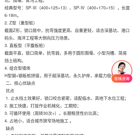
坑、围堰、管沟工程。
经典型号：SP‑Ⅲ（400×125×13）、SP‑Ⅳ（400×170×15），长度
6‑18m。
2. Z型（重型桩）
截面Z形，锁口居中，抗弯强度更高、自重更轻，适合深基坑、港口
码头、海洋工程等大侧向压力场景。
3. 直板型（平腹板桩）
截面平直，锁口简单，抗弯弱，多用于圆形围堰、小型沟槽、简易
挡土结构。
4. 组合型墙体
H型钢+钢板桩拼接，用于超深基坑、永久护岸，承载力极强。
二、核心优缺点
优点
1. 止水挡土效果好，锁口咬合紧密，适配临水、高地下水位工程；
2. 施工快捷，打拔作业机械化，工期短；
3. 可循环使用（周转30次+），长期租赁性价比高；
4. 占地小，适合城市狭窄场地施工 。
缺点