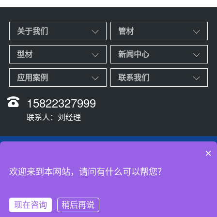
关于我们
管材
型材
新闻中心
应用案例
联系我们
15822327999
联系人：刘经理
Copyright Reserved © 2023-2025 山东
鑫龙腾
金属制造有限公司 版权所有
×
联系人：支娣娣 刘经理 手机：15263573888 15822327999
欢迎来到本网站，请问有什么可以帮您？
主营：管材<不锈钢管、锅炉管、合金管、方矩管等>、型材<槽钢、扁钢、方
钢、工字钢等> 地址：山东省聊城市开发区钢管市场
鲁ICP备2023015168号-1
现在咨询
稍后再说