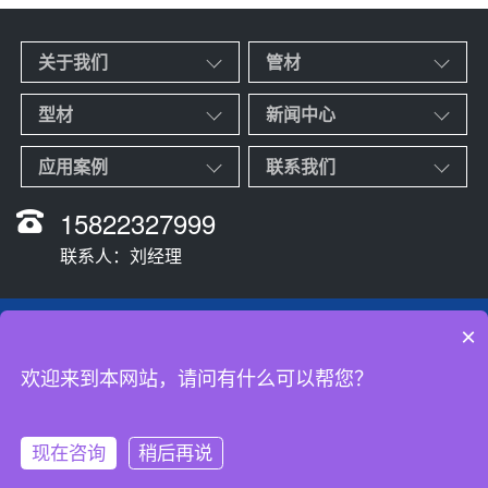
关于我们
管材
型材
新闻中心
应用案例
联系我们
15822327999
联系人：刘经理
Copyright Reserved © 2023-2025 山东
鑫龙腾
金属制造有限公司 版权所有
×
联系人：支娣娣 刘经理 手机：15263573888 15822327999
欢迎来到本网站，请问有什么可以帮您？
主营：管材<不锈钢管、锅炉管、合金管、方矩管等>、型材<槽钢、扁钢、方
钢、工字钢等> 地址：山东省聊城市开发区钢管市场
鲁ICP备2023015168号-1
现在咨询
稍后再说