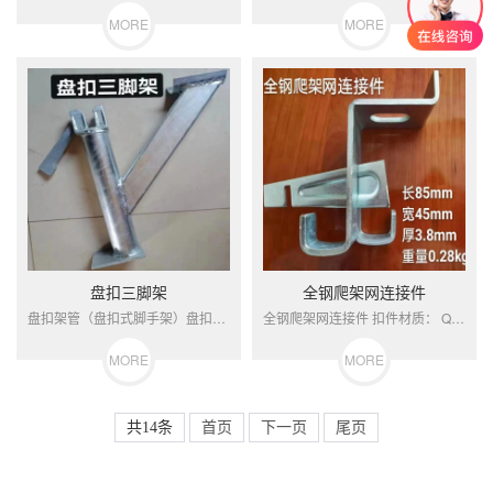
MORE
MORE
盘扣三脚架
全钢爬架网连接件
盘扣架管（盘扣式脚手架）盘扣架管是一种...
全钢爬架网连接件 扣件材质： Q195...
MORE
MORE
共14条
首页
下一页
尾页